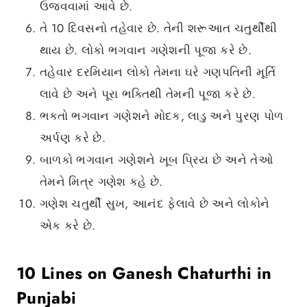
ઉજવવામાં આવે છે.
તે 10 દિવસનો તહેવાર છે. તેની શરૂઆત ચતુર્થીથી
થાય છે. લોકો ભગવાન ગણેશની પૂજા કરે છે.
તહેવાર દરમિયાન લોકો તેમના ઘરે ગણપતિની મૂર્તિ
લાવે છે અને પૂરા ભક્તિથી તેમની પૂજા કરે છે.
ભક્તો ભગવાન ગણેશને મોદક, લાડુ અને પુરણ પોળ
અર્પણ કરે છે.
બાળકો ભગવાન ગણેશને ખૂબ પ્રિય છે અને તેઓ
તેમને મિત્ર ગણેશ કહે છે.
ગણેશ ચતુર્થી સુખ, આનંદ ફેલાવે છે અને લોકોને
એક કરે છે.
10 Lines on Ganesh Chaturthi in
Punjabi