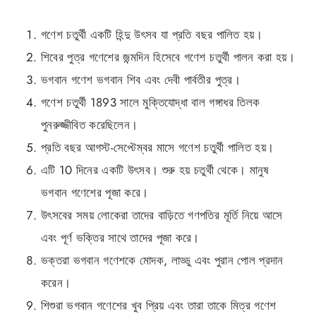
গণেশ চতুর্থী একটি হিন্দু উৎসব যা প্রতি বছর পালিত হয়।
শিবের পুত্র গণেশের জন্মদিন হিসেবে গণেশ চতুর্থী পালন করা হয়।
ভগবান গণেশ ভগবান শিব এবং দেবী পার্বতীর পুত্র।
গণেশ চতুর্থী 1893 সালে মুক্তিযোদ্ধা বাল গঙ্গাধর তিলক
পুনরুজ্জীবিত করেছিলেন।
প্রতি বছর আগস্ট-সেপ্টেম্বর মাসে গণেশ চতুর্থী পালিত হয়।
এটি 10 ​​দিনের একটি উৎসব। শুরু হয় চতুর্থী থেকে। মানুষ
ভগবান গণেশের পূজা করে।
উৎসবের সময় লোকেরা তাদের বাড়িতে গণপতির মূর্তি নিয়ে আসে
এবং পূর্ণ ভক্তির সাথে তাদের পূজা করে।
ভক্তরা ভগবান গণেশকে মোদক, লাড্ডু এবং পুরান পোল প্রদান
করেন।
শিশুরা ভগবান গণেশের খুব প্রিয় এবং তারা তাকে মিত্র গণেশ