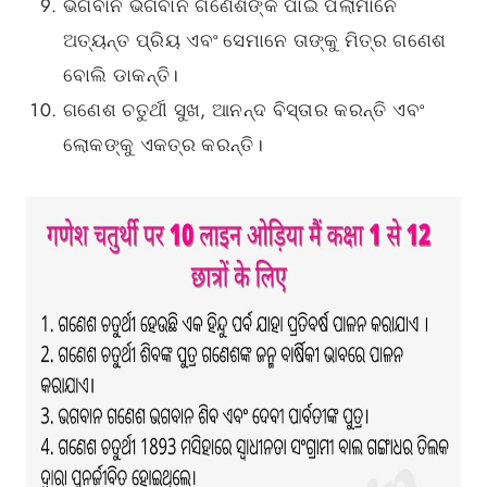
ଭଗବାନ ଭଗବାନ ଗଣେଶଙ୍କ ପାଇଁ ପିଲାମାନେ
ଅତ୍ୟନ୍ତ ପ୍ରିୟ ଏବଂ ସେମାନେ ତାଙ୍କୁ ମିତ୍ର ଗଣେଶ
ବୋଲି ଡାକନ୍ତି।
ଗଣେଶ ଚତୁର୍ଥୀ ସୁଖ, ଆନନ୍ଦ ବିସ୍ତାର କରନ୍ତି ଏବଂ
ଲୋକଙ୍କୁ ଏକତ୍ର କରନ୍ତି।