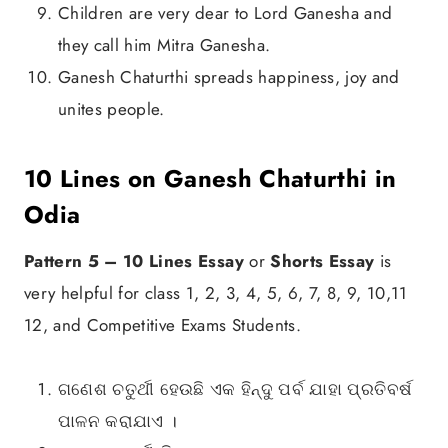
Children are very dear to Lord Ganesha and
they call him Mitra Ganesha.
Ganesh Chaturthi spreads happiness, joy and
unites people.
10 Lines on Ganesh Chaturthi in
Odia
Pattern 5 –
10 Lines Essay
or
Shorts Essay
is
very helpful for class 1, 2, 3, 4, 5, 6, 7, 8, 9, 10,11
12, and Competitive Exams Students.
ଗଣେଶ ଚତୁର୍ଥୀ ହେଉଛି ଏକ ହିନ୍ଦୁ ପର୍ବ ଯାହା ପ୍ରତିବର୍ଷ
ପାଳନ କରାଯାଏ ।