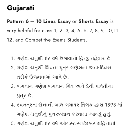
Gujarati
Pattern 6 –
10 Lines Essay
or
Shorts Essay
is
very helpful for class 1, 2, 3, 4, 5, 6, 7, 8, 9, 10,11
12, and Competitive Exams Students.
ગણેશ ચતુર્થી દર વર્ષે ઉજવાતો હિન્દુ તહેવાર છે.
ગણેશ ચતુર્થી શિવના પુત્ર ગણેશના જન્મદિવસ
તરીકે ઉજવવામાં આવે છે.
ભગવાન ગણેશ ભગવાન શિવ અને દેવી પાર્વતીના
પુત્ર છે.
સ્વતંત્રતા સેનાની બાલ ગંગાધર તિલક દ્વારા 1893 માં
ગણેશ ચતુર્થીનું પુનરુત્થાન કરવામાં આવ્યું હતું.
ગણેશ ચતુર્થી દર વર્ષે ઓગસ્ટ-સપ્ટેમ્બર મહિનામાં