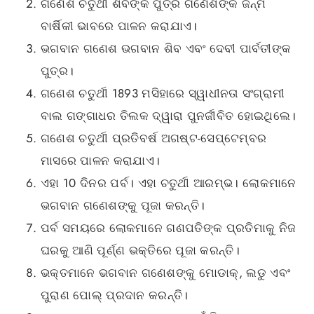
ଗଣେଶ ଚତୁର୍ଥୀ ଶିବଙ୍କ ପୁତ୍ର ଗଣେଶଙ୍କ ଜନ୍ମ
ବାର୍ଷିକୀ ଭାବରେ ପାଳନ କରାଯାଏ।
ଭଗବାନ ଗଣେଶ ଭଗବାନ ଶିବ ଏବଂ ଦେବୀ ପାର୍ବତୀଙ୍କ
ପୁତ୍ର।
ଗଣେଶ ଚତୁର୍ଥୀ 1893 ମସିହାରେ ସ୍ୱାଧୀନତା ସଂଗ୍ରାମୀ
ବାଲ ଗଙ୍ଗାଧର ତିଲକ ଦ୍ୱାରା ପୁନର୍ଜୀବିତ ହୋଇଥିଲେ।
ଗଣେଶ ଚତୁର୍ଥୀ ପ୍ରତିବର୍ଷ ଅଗଷ୍ଟ-ସେପ୍ଟେମ୍ବର
ମାସରେ ପାଳନ କରାଯାଏ।
ଏହା 10 ଦିନର ପର୍ବ। ଏହା ଚତୁର୍ଥୀ ଆରମ୍ଭ। ଲୋକମାନେ
ଭଗବାନ ଗଣେଶଙ୍କୁ ପୂଜା କରନ୍ତି।
ପର୍ବ ସମୟରେ ଲୋକମାନେ ଗଣପତିଙ୍କ ପ୍ରତିମାକୁ ନିଜ
ଘରକୁ ଆଣି ପୂର୍ଣ୍ଣ ଭକ୍ତିରେ ପୂଜା କରନ୍ତି।
ଭକ୍ତମାନେ ଭଗବାନ ଗଣେଶଙ୍କୁ ମୋଡାକ୍, ଲଡୁ ଏବଂ
ପୁରାଣ ପୋଲ୍ ପ୍ରଦାନ କରନ୍ତି।