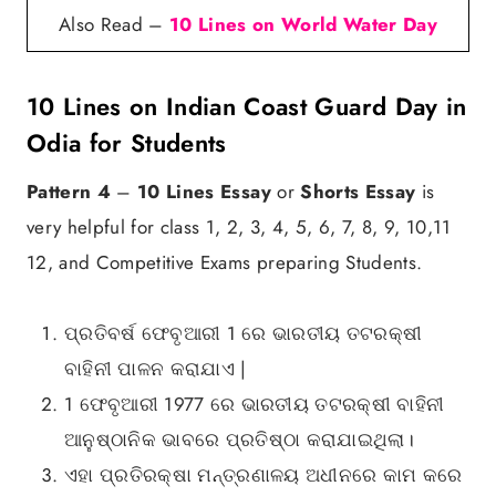
Also Read –
10 Lines on World Water Day
10 Lines on Indian Coast Guard Day in
Odia for Students
Pattern 4
–
10 Lines Essay
or
Shorts Essay
is
very helpful for class 1, 2, 3, 4, 5, 6, 7, 8, 9, 10,11
12, and Competitive Exams preparing Students.
ପ୍ରତିବର୍ଷ ଫେବୃଆରୀ 1 ରେ ଭାରତୀୟ ତଟରକ୍ଷୀ
ବାହିନୀ ପାଳନ କରାଯାଏ |
1 ଫେବୃଆରୀ 1977 ରେ ଭାରତୀୟ ତଟରକ୍ଷୀ ବାହିନୀ
ଆନୁଷ୍ଠାନିକ ଭାବରେ ପ୍ରତିଷ୍ଠା କରାଯାଇଥିଲା।
ଏହା ପ୍ରତିରକ୍ଷା ମନ୍ତ୍ରଣାଳୟ ଅଧୀନରେ କାମ କରେ