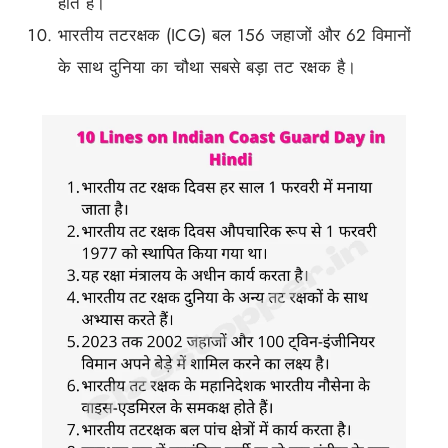
होते हैं।
भारतीय तटरक्षक (ICG) बल 156 जहाजों और 62 विमानों
के साथ दुनिया का चौथा सबसे बड़ा तट रक्षक है।