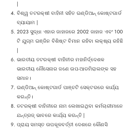
|
ବିଶ୍ୱ ତଟରକ୍ଷୀ ବାହିନୀ ସହିତ ଇଣ୍ଡିଆନ୍ କୋଷ୍ଟଗାର୍ଡ
ବ୍ୟାୟାମ |
2023 ସୁଦ୍ଧା ଏହାର ଜାହାଜରେ 2002 ଜାହାଜ ଏବଂ 100
ଟି ଯୁଗ୍ମ ଇଞ୍ଜିନ ବିଶିଷ୍ଟ ବିମାନ ରହିବା ଲକ୍ଷ୍ୟ ରହିଛି
|
ଭାରତୀୟ ତଟରକ୍ଷୀ ବାହିନୀର ମହାନିର୍ଦ୍ଦେଶକ
ଭାରତୀୟ ନୌସେନାର ଜଣେ ଉପ-ଆଡମିରାଲଙ୍କ ସହ
ସମାନ।
ଇଣ୍ଡିଆନ୍ କୋଷ୍ଟଗାର୍ଡ ପାଞ୍ଚଟି ସେକ୍ଟରରେ କାର୍ଯ୍ୟ
କରନ୍ତି।
ତଟରକ୍ଷୀ ବାହିନୀରେ ନାମ ଲେଖାଇଥିବା କର୍ମଚାରୀମାନେ
ଯନ୍ତ୍ରଜ୍ ଭାବରେ କାର୍ଯ୍ୟ କରନ୍ତି |
ପ୍ରାୟ ସମସ୍ତ ଉପକୂଳବର୍ତ୍ତୀ ଦେଶରେ କୌଣସି