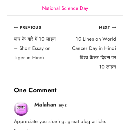
National Science Day
Post
PREVIOUS
NEXT
navigation
बाघ के बारे में 10 लाइन
10 Lines on World
– Short Essay on
Cancer Day in Hindi
Tiger in Hindi
– विश्व कैंसर दिवस पर
10 लाइन
One Comment
Malahan
says:
Appreciate you sharing, great blog article.