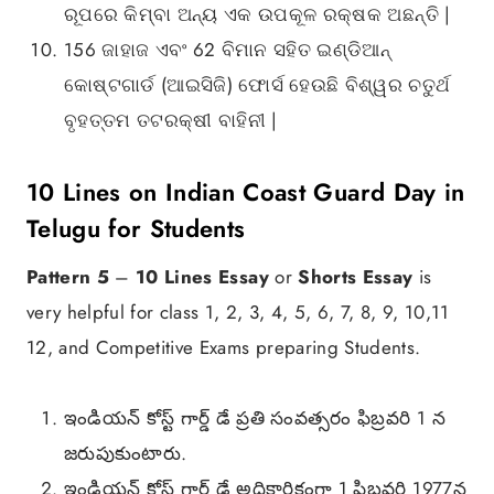
ରୂପରେ କିମ୍ବା ଅନ୍ୟ ଏକ ଉପକୂଳ ରକ୍ଷକ ଅଛନ୍ତି |
156 ଜାହାଜ ଏବଂ 62 ବିମାନ ସହିତ ଇଣ୍ଡିଆନ୍
କୋଷ୍ଟଗାର୍ଡ (ଆଇସିଜି) ଫୋର୍ସ ହେଉଛି ବିଶ୍ୱର ଚତୁର୍ଥ
ବୃହତ୍ତମ ତଟରକ୍ଷୀ ବାହିନୀ |
10 Lines on Indian Coast Guard Day in
Telugu for Students
Pattern 5
–
10 Lines Essay
or
Shorts Essay
is
very helpful for class 1, 2, 3, 4, 5, 6, 7, 8, 9, 10,11
12, and Competitive Exams preparing Students.
ఇండియన్ కోస్ట్ గార్డ్ డే ప్రతి సంవత్సరం ఫిబ్రవరి 1 న
జరుపుకుంటారు.
ఇండియన్ కోస్ట్ గార్డ్ డే అధికారికంగా 1 ఫిబ్రవరి 1977న