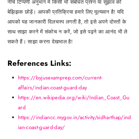
नीचे टिप्पणी अनुभाग में किसी भी संबंधित प्रश्न या सुझाव को
बेझिझक छोड़ें। आपकी प्रतिक्रिया हमारे लिए मूल्यवान है! यदि
आपको यह जानकारी दिलचस्प लगती है, तो इसे अपने दोस्तों के
साथ साझा करने में संकोच न करें, जो इसे पढ़ने का आनंद भी ले
सकते हैं। साझा करना देखभाल है!
References Links:
https://byjusexamprep.com/current-
affairs/indian-coast-guard-day
https://en.wikipedia.org/wiki/Indian_Coast_Gu
ard
https://indiancc.mygov.in/activity/sidharthap/ind
ian-coast-guard-day/