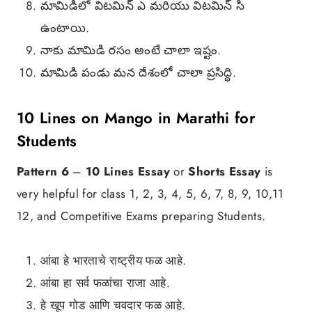
మామిడిలో విటమిన్ ఎ మరియు విటమిన్ సి
ఉంటాయి.
నాకు మామిడి రసం అంటే చాలా ఇష్టం.
మామిడి పండు మన దేశంలో చాలా ప్రసిద్ధి.
10 Lines on Mango in Marathi for
Students
Pattern 6
–
10 Lines Essay
or
Shorts Essay
is
very helpful for class 1, 2, 3, 4, 5, 6, 7, 8, 9, 10,11
12, and Competitive Exams preparing Students.
आंबा हे भारताचे राष्ट्रीय फळ आहे.
आंबा हा सर्व फळांचा राजा आहे.
हे खूप गोड आणि चवदार फळ आहे.