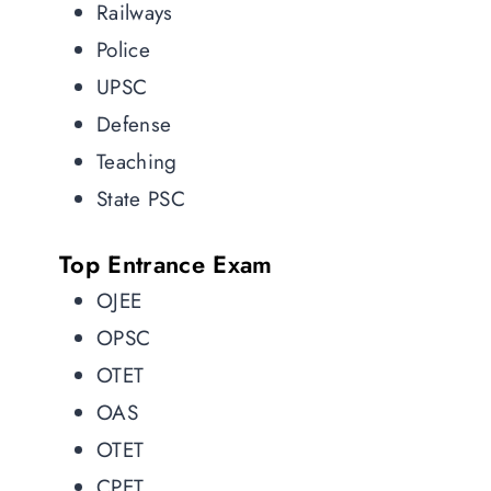
Railways
Police
UPSC
Defense
Teaching
State PSC
Top Entrance Exam
OJEE
OPSC
OTET
OAS
OTET
CPET