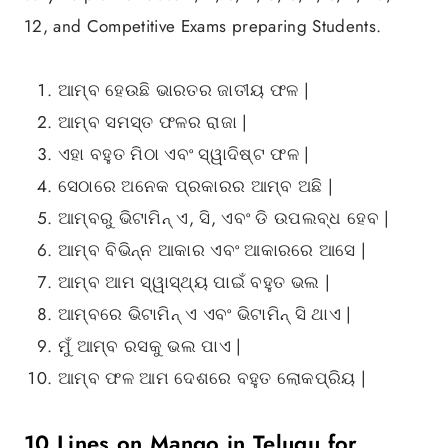
12, and Competitive Exams preparing Students.
ଆମ୍ବ ହେଉଛି ଭାରତର ଜାତୀୟ ଫଳ |
ଆମ୍ବ ସମସ୍ତ ଫଳର ରାଜା |
ଏହା ବହୁତ ମିଠା ଏବଂ ସ୍ୱାଦିଷ୍ଟ ଫଳ |
ସେଠାରେ ଅନେକ ପ୍ରକାରର ଆମ୍ବ ଅଛି |
ଆମ୍ବରୁ ଭିଟାମିନ୍ ଏ, ସି, ଏବଂ ଡି ଉପଲବ୍ଧ ହେବ |
ଆମ୍ବ ବିଭିନ୍ନ ଆକାର ଏବଂ ଆକାରରେ ଆସେ |
ଆମ୍ବ ଆମ ସ୍ୱାସ୍ଥ୍ୟ ପାଇଁ ବହୁତ ଭଲ |
ଆମ୍ବରେ ଭିଟାମିନ୍ ଏ ଏବଂ ଭିଟାମିନ୍ ସି ଥାଏ |
ମୁଁ ଆମ୍ବ ରସକୁ ଭଲ ପାଏ |
ଆମ୍ବ ଫଳ ଆମ ଦେଶରେ ବହୁତ ଲୋକପ୍ରିୟ |
10 Lines on Mango in Telugu for