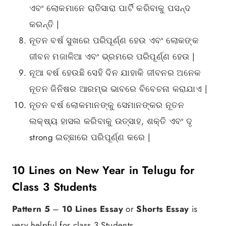
ଏବଂ ଲୋକମାନେ ରାତିସାରା ପାର୍ଟି କରିବାକୁ ପସନ୍ଦ
କରନ୍ତି |
ନୂତନ ବର୍ଷ ସୁଖରେ ପରିପୂର୍ଣ୍ଣ ହେଉ ଏବଂ ଲୋକଙ୍କ
ଜୀବନ ମଜାଳିଆ ଏବଂ ଭ୍ରମରେ ପରିପୂର୍ଣ୍ଣ ହେଉ |
ନୂଆ ବର୍ଷ ହେଉଛି ସେହି ଦିନ ଯାହାକି ଜୀବନର ଅନେକ
ନୂତନ ଜିନିଷର ଆରମ୍ଭ ଭାବରେ ବିବେଚନା କରାଯାଏ |
ନୂତନ ବର୍ଷ ଲୋକମାନଙ୍କୁ ସେମାନଙ୍କର ନୂତନ
ଲକ୍ଷ୍ୟ ହାସଲ କରିବାକୁ ଉତ୍ସାହ, ଶକ୍ତି ଏବଂ ଦୃ
strong ଇଚ୍ଛାରେ ପରିପୂର୍ଣ୍ଣ କରେ |
10 Lines on New Year in Telugu for
Class 3 Students
Pattern 5
–
10 Lines Essay
or
Shorts Essay
is
very helpful for class 3 Students.