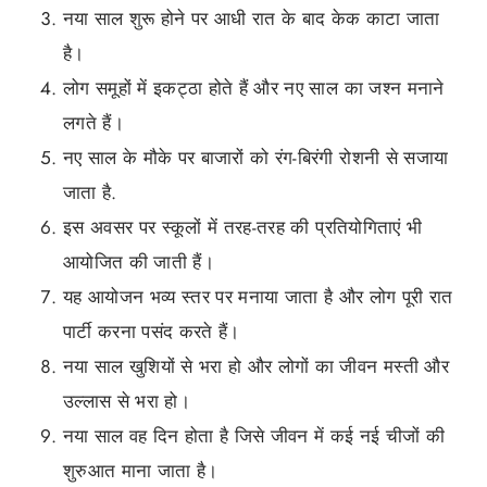
नया साल शुरू होने पर आधी रात के बाद केक काटा जाता
है।
लोग समूहों में इकट्ठा होते हैं और नए साल का जश्न मनाने
लगते हैं।
नए साल के मौके पर बाजारों को रंग-बिरंगी रोशनी से सजाया
जाता है.
इस अवसर पर स्कूलों में तरह-तरह की प्रतियोगिताएं भी
आयोजित की जाती हैं।
यह आयोजन भव्य स्तर पर मनाया जाता है और लोग पूरी रात
पार्टी करना पसंद करते हैं।
नया साल खुशियों से भरा हो और लोगों का जीवन मस्ती और
उल्लास से भरा हो।
नया साल वह दिन होता है जिसे जीवन में कई नई चीजों की
शुरुआत माना जाता है।