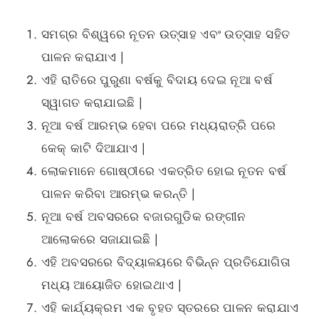
ସମଗ୍ର ବିଶ୍ୱରେ ନୂତନ ଉତ୍ସାହ ଏବଂ ଉତ୍ସାହ ସହିତ
ପାଳନ କରାଯାଏ |
ଏହି ରାତିରେ ପୁରୁଣା ବର୍ଷକୁ ବିଦାୟ ଦେଇ ନୂଆ ବର୍ଷ
ସ୍ୱାଗତ କରାଯାଇଛି |
ନୂଆ ବର୍ଷ ଆରମ୍ଭ ହେବା ପରେ ମଧ୍ୟରାତ୍ରି ପରେ
କେକ୍ କାଟି ଦିଆଯାଏ |
ଲୋକମାନେ ଗୋଷ୍ଠୀରେ ଏକତ୍ରିତ ହୋଇ ନୂତନ ବର୍ଷ
ପାଳନ କରିବା ଆରମ୍ଭ କରନ୍ତି |
ନୂଆ ବର୍ଷ ଅବସରରେ ବଜାରଗୁଡିକ ରଙ୍ଗୀନ
ଆଲୋକରେ ସଜାଯାଇଛି |
ଏହି ଅବସରରେ ବିଦ୍ୟାଳୟରେ ବିଭିନ୍ନ ପ୍ରତିଯୋଗିତା
ମଧ୍ୟ ଆୟୋଜିତ ହୋଇଥାଏ |
ଏହି କାର୍ଯ୍ୟକ୍ରମ ଏକ ବୃହତ ସ୍ତରରେ ପାଳନ କରାଯାଏ