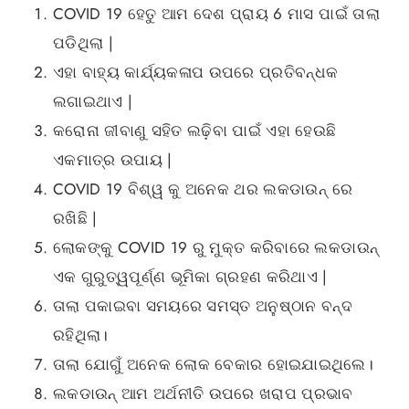
COVID 19 ହେତୁ ଆମ ଦେଶ ପ୍ରାୟ 6 ମାସ ପାଇଁ ତାଲା
ପଡିଥିଲା ​​|
ଏହା ବାହ୍ୟ କାର୍ଯ୍ୟକଳାପ ଉପରେ ପ୍ରତିବନ୍ଧକ
ଲଗାଇଥାଏ |
କରୋନା ଜୀବାଣୁ ସହିତ ଲଢ଼ିବା ପାଇଁ ଏହା ହେଉଛି
ଏକମାତ୍ର ଉପାୟ |
COVID 19 ବିଶ୍ୱ କୁ ଅନେକ ଥର ଲକଡାଉନ୍ ରେ
ରଖିଛି |
ଲୋକଙ୍କୁ COVID 19 ରୁ ମୁକ୍ତ କରିବାରେ ଲକଡାଉନ୍
ଏକ ଗୁରୁତ୍ୱପୂର୍ଣ୍ଣ ଭୂମିକା ଗ୍ରହଣ କରିଥାଏ |
ତାଲା ପକାଇବା ସମୟରେ ସମସ୍ତ ଅନୁଷ୍ଠାନ ବନ୍ଦ
ରହିଥିଲା।
ତାଲା ଯୋଗୁଁ ଅନେକ ଲୋକ ବେକାର ହୋଇଯାଇଥିଲେ।
ଲକଡାଉନ୍ ଆମ ଅର୍ଥନୀତି ଉପରେ ଖରାପ ପ୍ରଭାବ