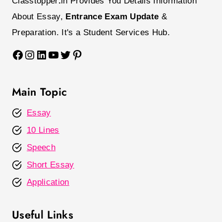
Classtopper
.
in Provides You Details Information
About Essay,
Entrance Exam Update
&
Preparation. It's a Student Services Hub.
Facebook
Instagram
LinkedIn
YouTube
Twitter
Pinterest
Main Topic
Essay
10 Lines
Speech
Short Essay
Application
Useful Links