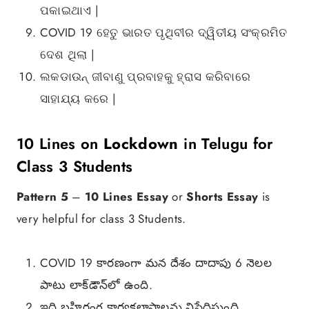
ପକାଇଥାଏ |
COVID 19 ହେତୁ ଭାରତ ପୃଥିବୀର ଦ୍ୱିତୀୟ ସଂକ୍ରମିତ
ଦେଶ ଥିଲା |
ଲକଡାଉନ୍ ଜୀବାଣୁ ପ୍ରବାହକୁ ହ୍ରାସ କରିବାରେ
ସାହାଯ୍ୟ କରେ |
10 Lines on
Lockdown
in Telugu for
Class 3 Students
Pattern 5
–
10 Lines Essay
or
Shorts Essay
is
very helpful for class 3 Students.
COVID 19 కారణంగా మన దేశం దాదాపు 6 నెలల
పాటు లాక్‌డౌన్‌లో ఉంది.
ఇది బహిరంగ కార్యకలాపాలను నిషేధిస్తుంది.