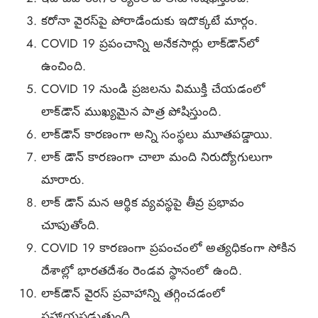
కరోనా వైరస్‌పై పోరాడేందుకు ఇదొక్కటే మార్గం.
COVID 19 ప్రపంచాన్ని అనేకసార్లు లాక్‌డౌన్‌లో
ఉంచింది.
COVID 19 నుండి ప్రజలను విముక్తి చేయడంలో
లాక్‌డౌన్ ముఖ్యమైన పాత్ర పోషిస్తుంది.
లాక్‌డౌన్‌ కారణంగా అన్ని సంస్థలు మూతపడ్డాయి.
లాక్ డౌన్ కారణంగా చాలా మంది నిరుద్యోగులుగా
మారారు.
లాక్ డౌన్ మన ఆర్థిక వ్యవస్థపై తీవ్ర ప్రభావం
చూపుతోంది.
COVID 19 కారణంగా ప్రపంచంలో అత్యధికంగా సోకిన
దేశాల్లో భారతదేశం రెండవ స్థానంలో ఉంది.
లాక్‌డౌన్ వైరస్ ప్రవాహాన్ని తగ్గించడంలో
సహాయపడుతుంది.